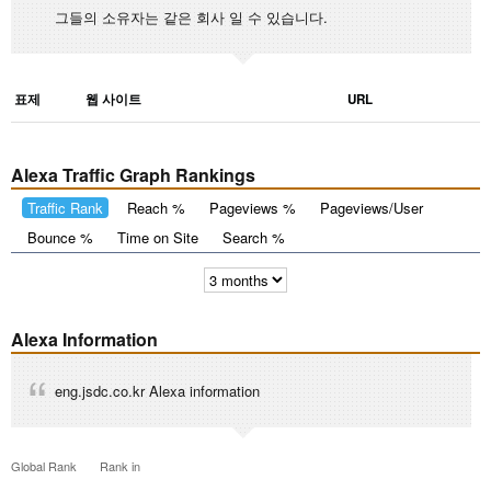
그들의 소유자는 같은 회사 일 수 있습니다.
표제
웹 사이트
URL
Alexa Traffic Graph Rankings
Traffic Rank
Reach %
Pageviews %
Pageviews/User
Bounce %
Time on Site
Search %
Alexa Information
eng.jsdc.co.kr Alexa information
Global Rank
Rank in