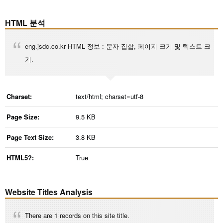
HTML 분석
eng.jsdc.co.kr HTML 정보 : 문자 집합, 페이지 크기 및 텍스트 크
기.
Charset:
text/html; charset=utf-8
Page Size:
9.5 KB
Page Text Size:
3.8 KB
HTML5?:
True
Website Titles Analysis
There are 1 records on this site title.