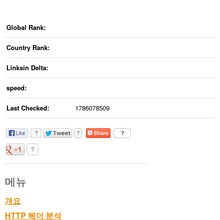
Global Rank:
Country Rank:
Linksin Delta:
speed:
Last Checked:
1786078509
메뉴
개요
HTTP 헤더 분석