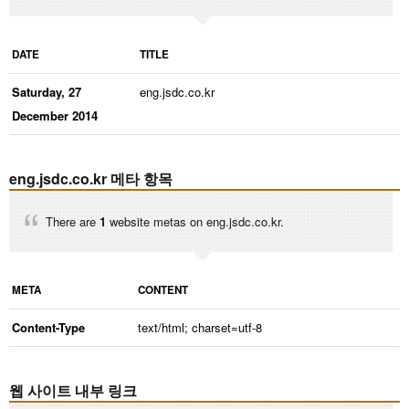
DATE
TITLE
Saturday, 27
eng.jsdc.co.kr
December 2014
eng.jsdc.co.kr 메타 항목
There are
1
website metas on eng.jsdc.co.kr.
META
CONTENT
Content-Type
text/html; charset=utf-8
웹 사이트 내부 링크