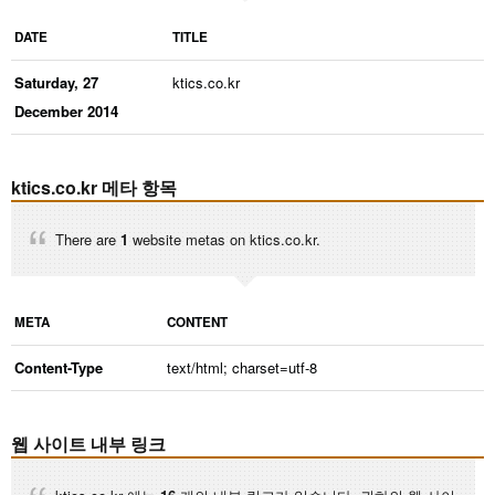
DATE
TITLE
Saturday, 27
ktics.co.kr
December 2014
ktics.co.kr 메타 항목
There are
1
website metas on ktics.co.kr.
META
CONTENT
Content-Type
text/html; charset=utf-8
웹 사이트 내부 링크