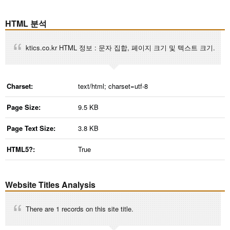
HTML 분석
ktics.co.kr HTML 정보 : 문자 집합, 페이지 크기 및 텍스트 크기.
Charset:
text/html; charset=utf-8
Page Size:
9.5 KB
Page Text Size:
3.8 KB
HTML5?:
True
Website Titles Analysis
There are 1 records on this site title.