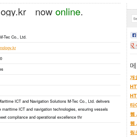
ogy.kr
now
online
.
M-Tec Co., Ltd.
nology.kr
30
메
es
개
HT
H
ritime ICT and Navigation Solutions M-Tec Co., Ltd. delivers
타
e maritime ICT and navigation technologies, ensuring vessels
웹
eet compliance and operational excellence thr
웹
링