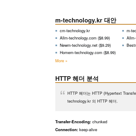
m-technology.kr 대안
cm-technology.kr
m-te
Allm-technology.com ($8.99)
Allm-
Newm-technology.net ($9.29)
Best
Homem-technology.com ($8.99)
More »
HTTP 헤더 분석
HTTP 헤더는 HTTP (Hypertext Tra
technology.kr 의 HTTP 헤더.
Transfer-Encoding:
chunked
Connection:
keep-alive