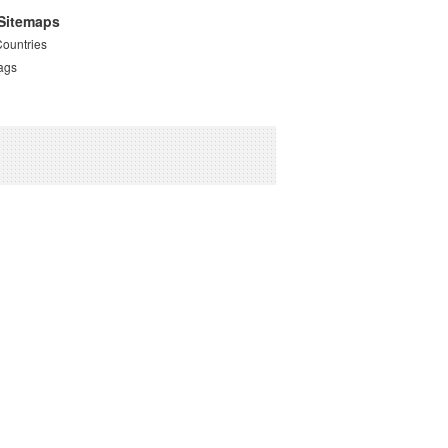
Sitemaps
Countries
ags