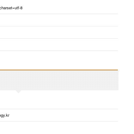
 charset=utf-8
ogy.kr