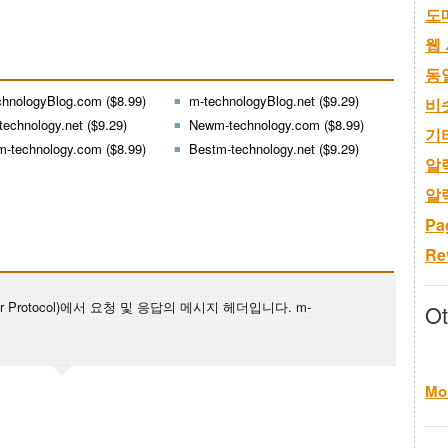
도
웹 
동
chnologyBlog.com ($8.99)
m-technologyBlog.net ($9.29)
비
technology.net ($9.29)
Newm-technology.com ($8.99)
기
m-technology.com ($8.99)
Bestm-technology.net ($9.29)
알
알
Pa
Re
nsfer Protocol)에서 요청 및 응답의 메시지 헤더입니다. m-
Ot
Mor