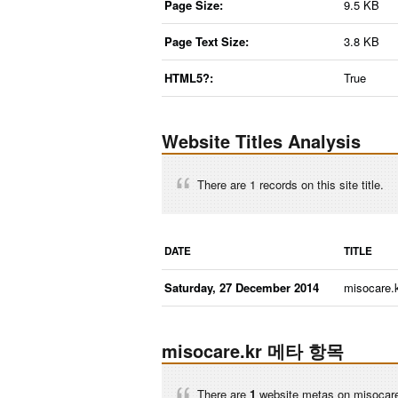
Page Size:
9.5 KB
Page Text Size:
3.8 KB
HTML5?:
True
Website Titles Analysis
There are 1 records on this site title.
DATE
TITLE
Saturday, 27 December 2014
misocare.
misocare.kr 메타 항목
There are
1
website metas on misocare