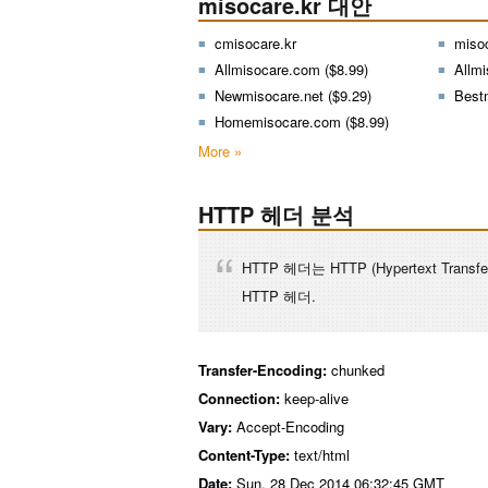
misocare.kr 대안
cmisocare.kr
miso
Allmisocare.com ($8.99)
Allmi
Newmisocare.net ($9.29)
Best
Homemisocare.com ($8.99)
More »
HTTP 헤더 분석
HTTP 헤더는 HTTP (Hypertext Tran
HTTP 헤더.
Transfer-Encoding:
chunked
Connection:
keep-alive
Vary:
Accept-Encoding
Content-Type:
text/html
Date:
Sun, 28 Dec 2014 06:32:45 GMT