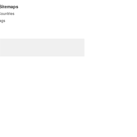
Sitemaps
Countries
ags