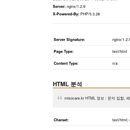
Server:
nginx/1.2.9
X-Powered-By:
PHP/5.3.28
Server Signature:
nginx/1.2.
Page Type:
text/html
Content Type:
n/a
HTML 분석
misocare.kr HTML 정보 : 문자 집합
Charset:
text/html;