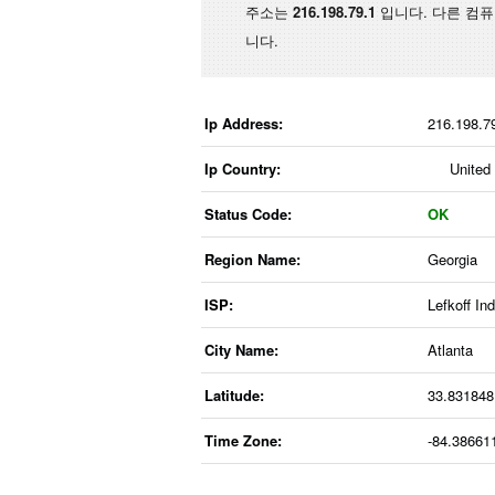
주소는
216.198.79.1
입니다. 다른 컴
니다.
Ip Address:
216.198.7
Ip Country:
United
Status Code:
OK
Region Name:
Georgia
ISP:
Lefkoff In
City Name:
Atlanta
Latitude:
33.83184
Time Zone:
-84.38661