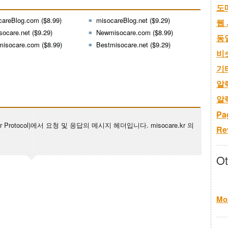
도
careBlog.com ($8.99)
misocareBlog.net ($9.29)
웹 
socare.net ($9.29)
Newmisocare.com ($8.99)
동
misocare.com ($8.99)
Bestmisocare.net ($9.29)
비
기
알
알
Pa
sfer Protocol)에서 요청 및 응답의 메시지 헤더입니다. misocare.kr 의
Re
Ot
Mor