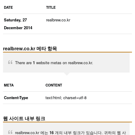
DATE
TITLE
Saturday, 27
realbrew.co.kr
December 2014
realbrew.co.kr 메타 항목
There are
1
website metas on realbrew.co.kr.
META
CONTENT
Content-Type
text/html; charset=utf-8
웹 사이트 내부 링크
realbrew.co.kr 에는
16
개의 내부 링크가 있습니다. 귀하의 웹 사