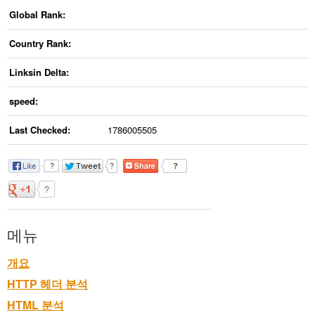
Global Rank:
Country Rank:
Linksin Delta:
speed:
Last Checked:
1786005505
메뉴
개요
HTTP 헤더 분석
HTML 분석