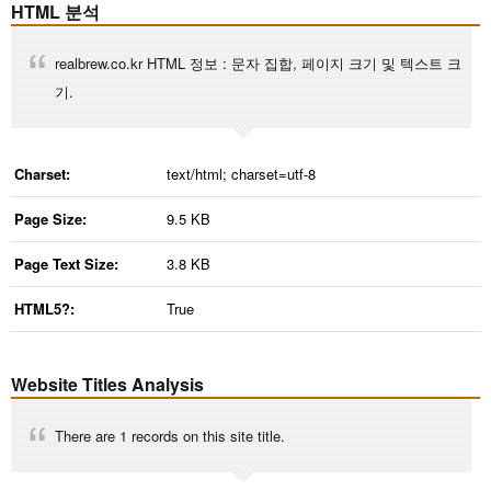
HTML 분석
realbrew.co.kr HTML 정보 : 문자 집합, 페이지 크기 및 텍스트 크
기.
Charset:
text/html; charset=utf-8
Page Size:
9.5 KB
Page Text Size:
3.8 KB
HTML5?:
True
Website Titles Analysis
There are 1 records on this site title.